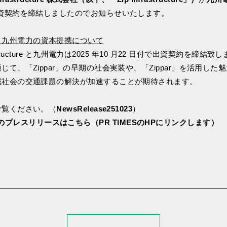
資契約を締結しましたのでお知らせいたします。
cture と九州電⼒の資本提携について
rastructure と九州電⼒は2025 年10 ⽉22 ⽇付で出資契約を締
て、「Zippar」の早期の社会実装や、「Zippar」を活⽤した
域社会の交通課題の解決が加速することが期待されます。
ご覧ください。（
NewsRelease251023
）
ructureのプレスリリースはこちら（PR TIMESのHPにリンクします）