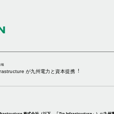
N
情報
frastructure が九州電⼒と資本提携︕
Infrastructure 株式会社（以下、「Zip Infrastructure」）
が
九州