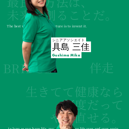
最良の方法は、
未来を創ることだ。
The best way to predict the future is to invent it.
シニアアソシエイト
具島 三佳
Gushima Mika
伴走
BRIDGE
生きてて健康なら
何度だって
やり直せる。
As long as you have life, you can start your life over and over again.