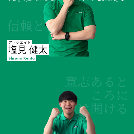
信頼と安定
アソシエイト
塩見 健太
Shiomi Kenta
意志あると
ころに
道は開ける