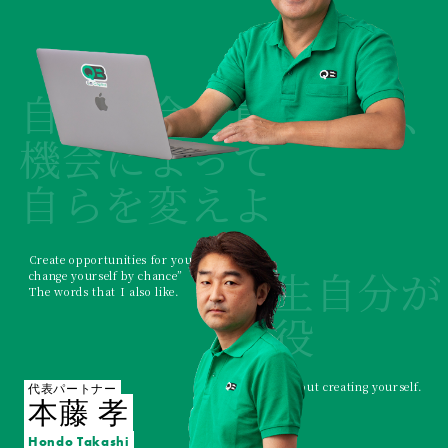
自ら機会を創り出し、
機会によって
自らを変えよ
Create opportunities for yourself,
人生自分が
change yourself by chance”
The words that I also like.
主役
Life is about creating yourself.
代表パートナー
本藤 孝
Hondo Takashi