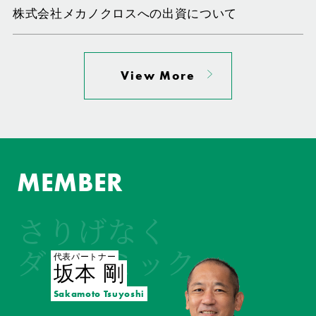
株式会社メカノクロスへの出資について
View More
MEMBER
さりげなく
ダイナミック
代表パートナー
坂本 剛
Sakamoto Tsuyoshi