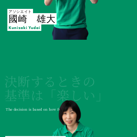
アソシエイト
國崎 雄大
Kunizaki Yudai
決断するときの
基準は「楽しい」
The decision is based on how fun you feel.