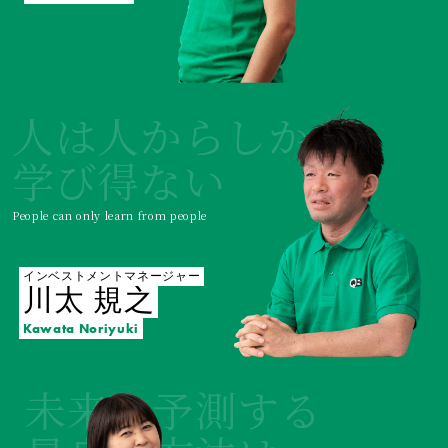
人は人からしか
学び得ない
People can only learn from people
インベストメントマネージャー
川太 規之
Kawata Noriyuki
未来を予測する